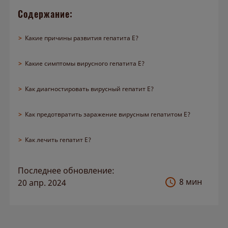
О препарате
Содержание:
О нас
>
Какие причины развития гепатита Е?
>
Какие симптомы вирусного гепатита Е?
>
Как диагностировать вирусный гепатит Е?
>
Как предотвратить заражение вирусным гепатитом Е?
>
Как лечить гепатит Е?
Последнее обновление:
8 мин
20 апр. 2024