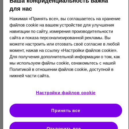
Ваша конфиденциальность важна
генотип номер
.
3
для нас
Обычно заболевание протекает
Нажимая «Принять все», вы соглашаетесь на хранение
бессимптомно или в легкой форме, но у
файлов cookie на вашем устройстве для улучшения
навигации по сайту, измерения производительности
некоторых людей может перейти в
сайта и показа персонализированной рекламы. Вы
хроническую. Чаще это люди, получающие
можете настроить или отозвать своё согласие в любой
иммуносупрессивную терапию (например,
момент, нажав на ссылку «Настройки файлов cookie».
после трансплантации органов), люди с
Для получения дополнительной информации о том, как
аутоиммунными заболеваниями, а также
мы используем файлы cookie, ознакомьтесь с нашей
люди, проходящие химиотерапию.
2
Политикой в отношении файлов cookie, доступной в
нижней части сайта.
Настройки файлов cookie
Гепатит Е — это вирусное
заболевание печени, которое
Принять все
легко передается от человека к
человеку
Отклонить все