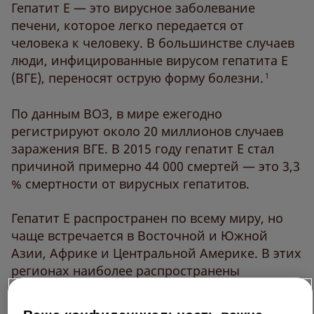
Гепатит Е — это вирусное заболевание
печени, которое легко передается от
человека к человеку. В большинстве случаев
люди, инфицированные вирусом гепатита Е
(ВГЕ), переносят острую форму болезни.
1
По данным ВОЗ, в мире ежегодно
регистрируют около 20 миллионов случаев
заражения ВГЕ. В 2015 году гепатит Е стал
причиной примерно 44 000 смертей — это 3,3
% смертности от вирусных гепатитов.
Гепатит Е распространен по всему миру, но
чаще встречается в Восточной и Южной
Азии, Африке и Центральной Америке. В этих
регионах наиболее распространены
генотипы вируса под номерами 1 и 2. В
европейских странах чаще встречается