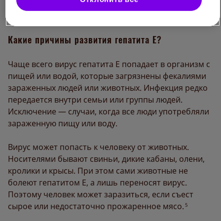
Какие причины развития гепатита Е?
Чаще всего вирус гепатита Е попадает в организм с
пищей или водой, которые загрязнены фекалиями
зараженных людей или животных. Инфекция редко
передается внутри семьи или группы людей.
Исключение — случаи, когда все люди употребляли
зараженную пищу или воду.
Вирус может попасть к человеку от животных.
Носителями бывают свиньи, дикие кабаны, олени,
кролики и крысы. При этом сами животные не
болеют гепатитом Е, а лишь переносят вирус.
Поэтому человек может заразиться, если съест
сырое или недостаточно прожаренное мясо.
5