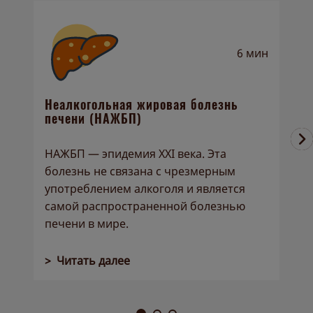
6 мин
А
Неалкогольная жировая болезнь
печени (НАЖБП)
О
НАЖБП — эпидемия XXI века. Эта
б
болезнь не связана с чрезмерным
у
употреблением алкоголя и является
п
самой распространенной болезнью
н
печени в мире.
>
> Читать далее