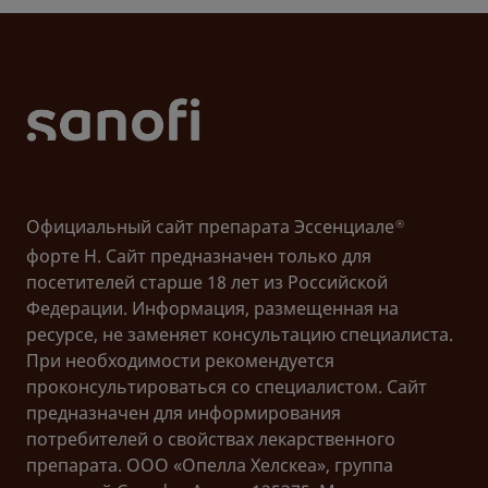
обращения: 07.11.2023).
3. WHO. Hepatitis E. — 2023. — URL:
https://www.who.int/news-room/fact-
sheets/detail/hepatitis-e
(дата обращения:
07.11.2023).
4. ECDC. Facts about hepatitis E. — 2017. — URL:
Официальный сайт препарата Эссенциале
®
https://www.ecdc.europa.eu/en/hepatitis-e/facts
форте Н. Сайт предназначен только для
(дата обращения: 07.11.2023).
посетителей старше 18 лет из Российской
Федерации. Информация, размещенная на
5. British Liver Trust. Hepatitis E. — URL:
ресурсе, не заменяет консультацию специалиста.
https://britishlivertrust.org.uk/information-and-
При необходимости рекомендуется
support/liver-conditions/hepatitis-e/
(дата
проконсультироваться со специалистом. Сайт
обращения: 07.11.2023).
предназначен для информирования
потребителей о свойствах лекарственного
MAT-RU-2303929-2.0-04/2024
препарата. ООО «Опелла Хелскеа», группа